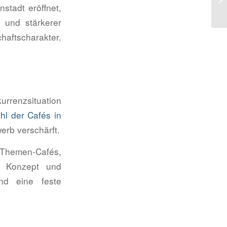
nstadt eröffnet,
 und stärkerer
aftscharakter.
urrenzsituation
hl der Cafés in
erb verschärft.
d Themen-Cafés,
s Konzept und
nd eine feste