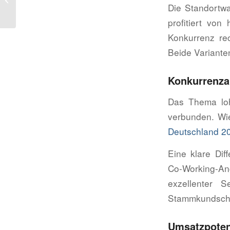
Die Standortwah
Erfolgsweg
profitiert vo
Konkurrenz re
Beide Variante
Konkurrenza
Das Thema lohn
verbunden. Wie
Deutschland 2
Eine klare Dif
Co-Working-A
exzellenter 
Stammkundscha
Umsatzpoten