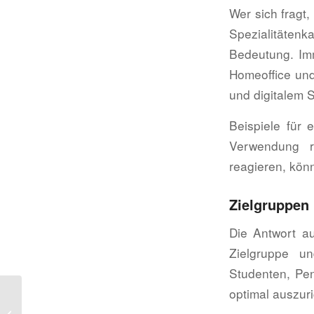
Wer sich fragt,
Spezialitäten
Bedeutung. Imm
Homeoffice und
und digitalem S
Beispiele für 
Verwendung re
reagieren, könn
Zielgruppen
Die Antwort au
Zielgruppe u
Studenten, Pen
optimal auszuri
Cafe Eröffnen Auflagen
Guide 2026: Ihr