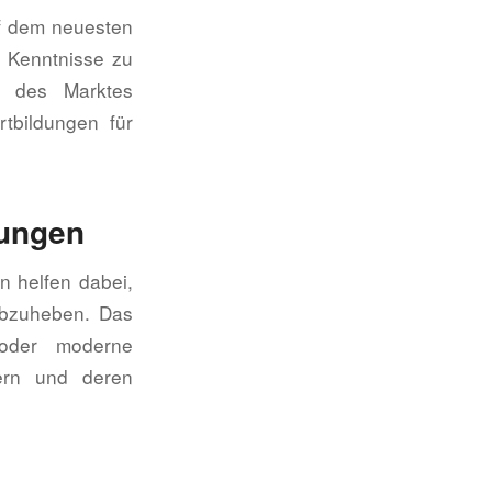
uf dem neuesten
e Kenntnisse zu
n des Marktes
tbildungen für
dungen
n helfen dabei,
abzuheben. Das
oder moderne
ern und deren