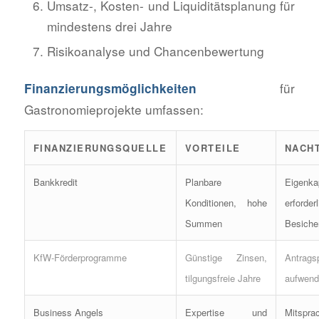
Umsatz-, Kosten- und Liquiditätsplanung für
mindestens drei Jahre
Risikoanalyse und Chancenbewertung
für
Finanzierungsmöglichkeiten
Gastronomieprojekte umfassen:
FINANZIERUNGSQUELLE
VORTEILE
NACH
Bankkredit
Planbare
Eigenkap
Konditionen, hohe
erforderl
Summen
Besiche
KfW-Förderprogramme
Günstige Zinsen,
Antrags
tilgungsfreie Jahre
aufwend
Business Angels
Expertise und
Mitspra