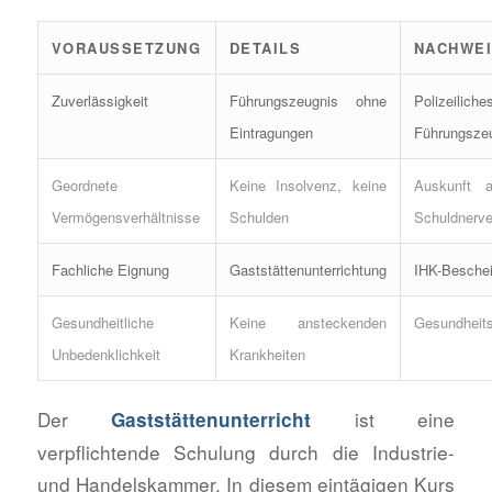
VORAUSSETZUNG
DETAILS
NACHWE
Zuverlässigkeit
Führungszeugnis ohne
Polizeiliche
Eintragungen
Führungsze
Geordnete
Keine Insolvenz, keine
Auskunft 
Vermögensverhältnisse
Schulden
Schuldnerve
Fachliche Eignung
Gaststättenunterrichtung
IHK-Beschei
Gesundheitliche
Keine ansteckenden
Gesundheit
Unbedenklichkeit
Krankheiten
Der
ist eine
Gaststättenunterricht
verpflichtende Schulung durch die Industrie-
und Handelskammer. In diesem eintägigen Kurs