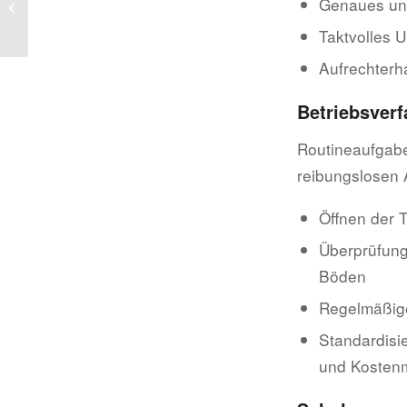
Genaues und
Konzept aufbaust und
im Alltag umsetzt
Taktvolles
Aufrechterh
Betriebsverf
Routineaufgabe
reibungslosen 
Öffnen der 
Überprüfung
Böden
Regelmäßige
Standardisi
und Kosten