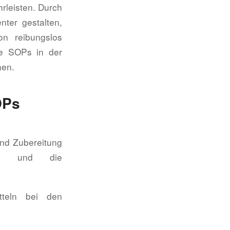
rleisten. Durch
nter gestalten,
n reibungslos
kte SOPs in der
nen.
OPs
und Zubereitung
den und die
teln bei den