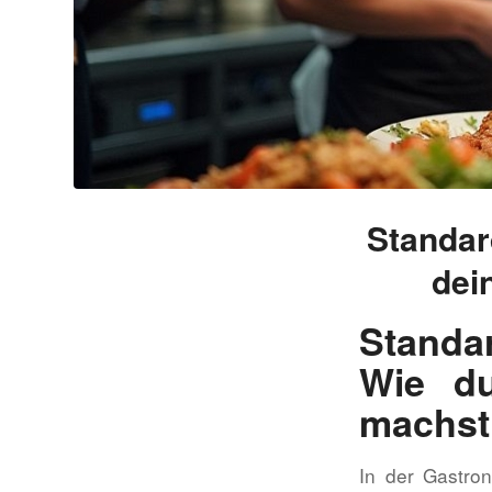
Standar
dei
Standa
Wie du
machst
In der Gastro