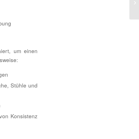
ebung
niert, um einen
lsweise:
rgen
che, Stühle und
h
 von Konsistenz