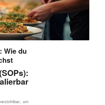
: Wie du
chst
(SOPs):
lierbar
erzichtbar, um