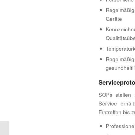
Regelmäßig
Geräte
Kennzeich
Qualitätsü
Temperaturk
Regelmäßi
gesundheitl
Serviceproto
SOPs stellen 
Service erhäl
Eintreffen bis 
Professione
Wie du dein HACCP-