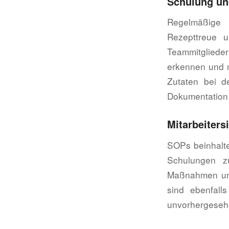
Schulung und
Regelmäßige 
Rezepttreue u
Teammitglieder 
erkennen und m
Zutaten bei d
Dokumentation 
Mitarbeiters
SOPs beinhalte
Schulungen zu
Maßnahmen und
sind ebenfall
unvorhergesehe