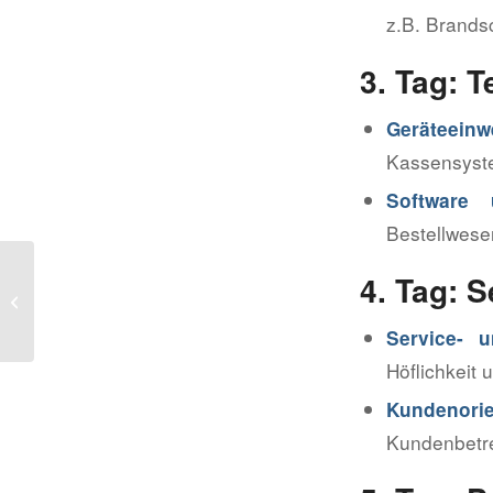
z.B. Brandsc
3. Tag: 
Geräteeinw
Kassensyst
Software
Bestellwese
Dienstpläne, Abläufe &
4. Tag: 
SOPs: So schaffst du
Struktur im Gastro-
Service- 
Allta...
Höflichkeit
Kundenorie
Kundenbetr