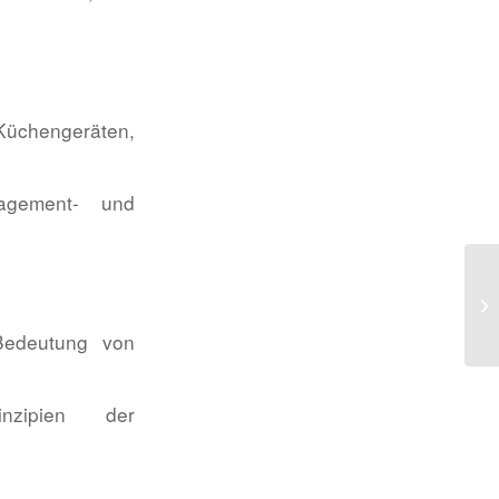
hengeräten,
agement- und
Bedeutung von
nzipien der