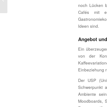
noch Lücken b
Für Profis 2026
Cafés mit e
Gastronomiekon
Ideen sind.
Angebot und
Ein überzeugen
von der Konk
Kaffeevariati
Einbeziehung r
Der USP (Uniq
Schwerpunkt au
Ambiente sein
Moodboards, Sk