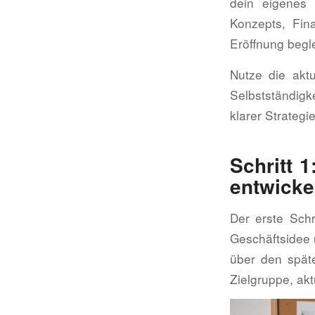
dein eigenes 
Konzepts, Fin
Eröffnung begl
Nutze die aktu
Selbstständigk
klarer Strategi
Schritt 
entwicke
Der erste Schr
Geschäftsidee 
über den späte
Zielgruppe, ak