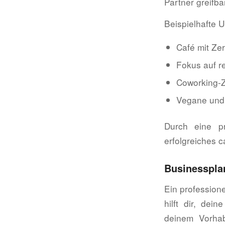
Partner greifba
Beispielhafte 
Café mit Ze
Fokus auf re
Coworking-Z
Vegane und 
Durch eine pr
erfolgreiches c
Businesspla
Ein profession
hilft dir, dei
deinem Vorhab