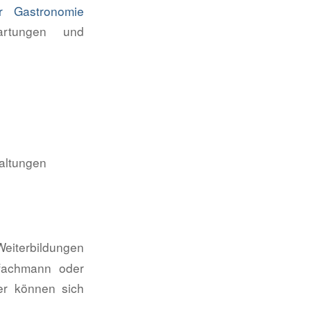
er Gastronomie
wartungen und
taltungen
iterbildungen
lfachmann oder
er können sich