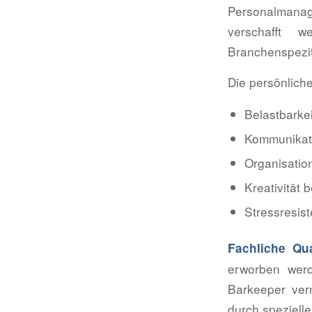
Personalmana
verschafft w
Branchenspezif
Die persönlich
Belastbarke
Kommunikati
Organisatio
Kreativität
Stressresis
Fachliche Qua
erworben werd
Barkeeper ver
durch spezielle