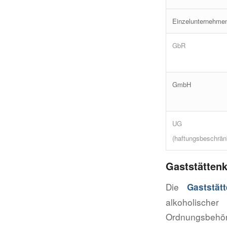
Einzelunternehme
GbR
GmbH
UG
(haftungsbeschrän
Gaststätten
Die
Gaststät
alkoholische
Ordnungsbehörd