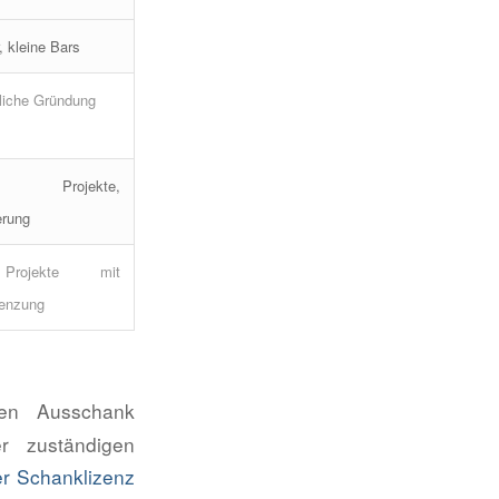
, kleine Bars
tliche Gründung
 Projekte,
erung
 Projekte mit
renzung
den Ausschank
r zuständigen
r Schanklizenz