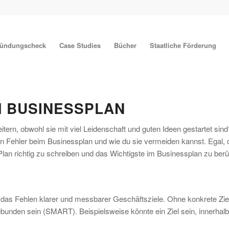
ründungscheck
Case Studies
Bücher
Staatliche Förderung
M BUSINESSPLAN
tern, obwohl sie mit viel Leidenschaft und guten Ideen gestartet sind
chen Fehler beim Businessplan und wie du sie vermeiden kannst. Egal, 
 Plan richtig zu schreiben und das Wichtigste im Businessplan zu berü
t das Fehlen klarer und messbarer Geschäftsziele. Ohne konkrete Ziele
itgebunden sein (SMART). Beispielsweise könnte ein Ziel sein, inner