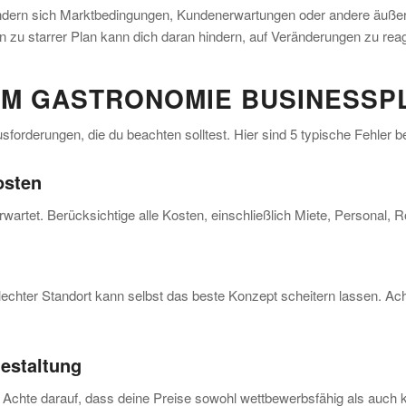
ndern sich Marktbedingungen, Kundenerwartungen oder andere äußere E
 zu starrer Plan kann dich daran hindern, auf Veränderungen zu re
EIM GASTRONOMIE BUSINESSP
sforderungen, die du beachten solltest. Hier sind 5 typische Fehler
osten
rwartet. Berücksichtige alle Kosten, einschließlich Miete, Personal, 
hlechter Standort kann selbst das beste Konzept scheitern lassen. A
gestaltung
n. Achte darauf, dass deine Preise sowohl wettbewerbsfähig als auc